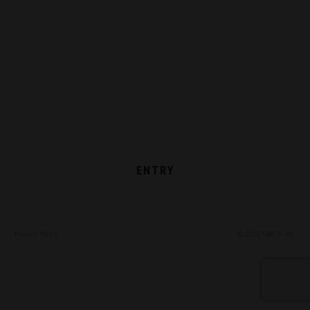
JOIN OUR TEAM
共に成長し、共に可能性を広げていける方を募集しています。
ENTRY
Privacy Policy
© 2012 TRACE inc.